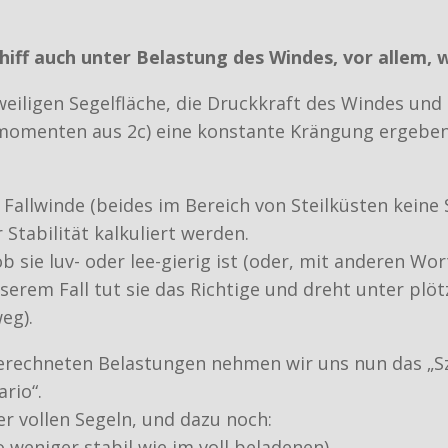
hiff auch unter Belastung des Windes, vor allem, w
weiligen Segelfläche, die Druckkraft des Windes un
momenten aus 2c) eine konstante Krängung ergeben –
Fallwinde (beides im Bereich von Steilküsten keine Se
Stabilität kalkuliert werden.
, ob sie luv- oder lee-gierig ist (oder, mit anderen 
serem Fall tut sie das Richtige und dreht unter plöt
eg).
gerechneten Belastungen nehmen wir uns nun das „S
rio“.
ter vollen Segeln, und dazu noch:
o weniger stabil wie im voll beladenen),