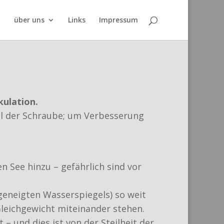
über uns
Links
Impressum
kulation.
hl der Schraube; um Verbesserung
 See hinzu – gefährlich sind vor
 geneigten Wasserspiegels) so weit
Gleichgewicht miteinander stehen.
 – und dies ist von der Steilheit der