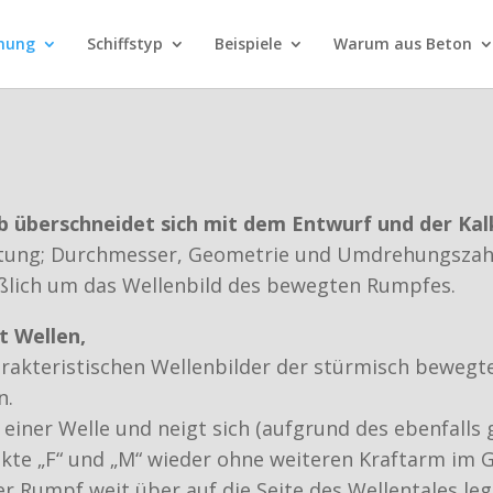
nung
Schiffstyp
Beispiele
Warum aus Beton
b überschneidet sich mit dem Entwurf und der Kal
eistung; Durchmesser, Geometrie und Umdrehungsza
ßlich um das Wellenbild des bewegten Rumpfes.
t Wellen,
rakteristischen Wellenbilder der stürmisch bewegten
n.
n einer Welle und neigt sich (aufgrund des ebenfalls
nkte „F“ und „M“ wieder ohne weiteren Kraftarm im 
er Rumpf weit über auf die Seite des Wellentales legt